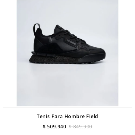
Tenis Para Hombre Field
$
509
.
940
$
849
.
900