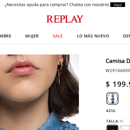
¿Necesitas ayuda para comprar? Chatea con nosotros
Aquí
MBRE
MUJER
SALE
LO MÁS NUEVO
DE
Términos más buscados
Zapatos
1
.
Camisa D
Anbass
2
.
W2910A00
Chaquetas
3
.
$
199
.
Cargo
4
.
Sartoriale
5
.
AZUL
TALLA
:
XS