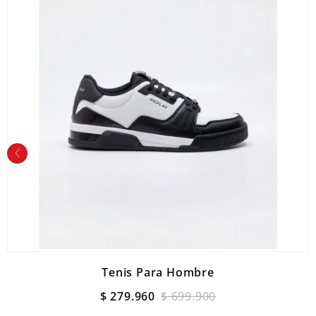
Tenis Para Hombre
$
279
.
960
$
699
.
900