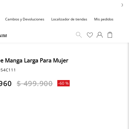
›
Cambios y Devoluciones
Localizador de tiendas
Mis pedidos
NIM
e Manga Larga Para Mujer
054C111
960
$
499
.
900
-
60 %