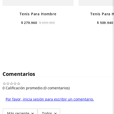
Tenis Para Hombre
Tenis Para 
$
279
.
960
$
699
.
900
$
509
.
940
Comentarios
☆
☆
☆
☆
☆
0 Calificación promedio
(0 comentarios)
Por favor, inicia sesión para escribir un comentario.
Más reciente
Todos