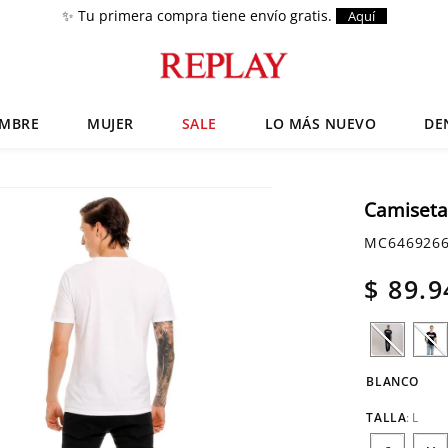
✨ Tu primera compra tiene envío gratis.
Aquí
MBRE
MUJER
SALE
LO MÁS NUEVO
DE
Términos más buscados
Zapatos
1
.
Camiseta
Chaquetas
2
.
MC646926
Anbass
3
.
$
89
.
9
Cargo
4
.
Sartoriale
5
.
BLANCO
TALLA
:
L