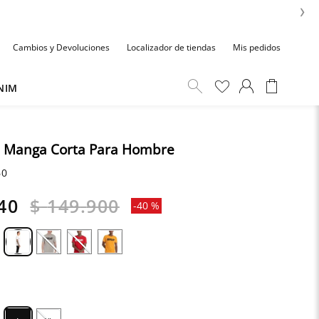
›
Cambios y Devoluciones
Localizador de tiendas
Mis pedidos
NIM
 Manga Corta Para Hombre
60
40
$
149
.
900
-
40 %