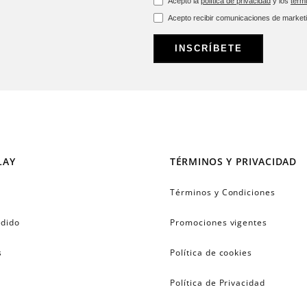
Acepto la
política de privacidad
y los
térm
Acepto recibir comunicaciones de market
INSCRÍBETE
LAY
TÉRMINOS Y PRIVACIDAD
Términos y Condiciones
edido
Promociones vigentes
s
Política de cookies
Política de Privacidad