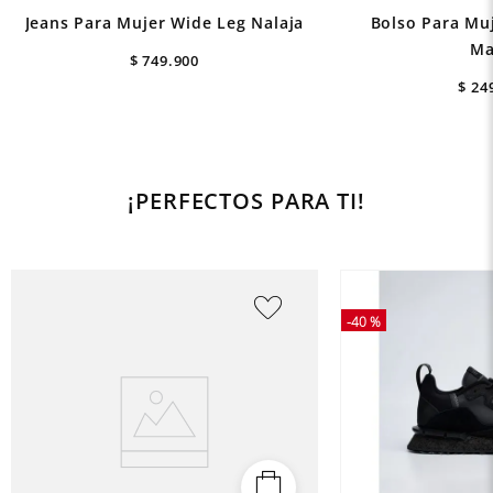
Jeans Para Mujer Wide Leg Nalaja
Bolso Para Mu
Ma
$
749
.
900
$
24
¡PERFECTOS PARA TI!
-
40 %