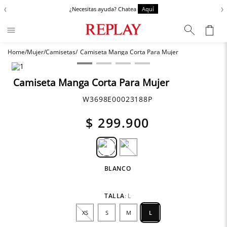
‹
›
¿Necesitas ayuda? Chatea
Aquí
Mujer
Camisetas
Camiseta Manga Corta Para Mujer
Términos más buscados
Zapatos
1
.
Camiseta Manga Corta Para Mujer
Chaquetas
2
.
W3698E00023188P
Anbass
3
.
$
299
.
900
Cargo
4
.
Sartoriale
5
.
BLANCO
TALLA
:
L
XS
S
M
L