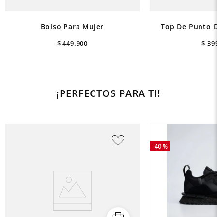
Bolso Para Mujer
Top De Punto D
$
449
.
900
$
39
¡PERFECTOS PARA TI!
-
40 %