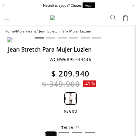
‹
›
¿Necesitas ayuda? Chatea
Aquí
Mujer
Jeans
Jean Stretch Para Mujer Luzien
Términos más buscados
Chaquetas
1
.
Jean Stretch Para Mujer Luzien
Zapatos
2
.
WCHW689573B446
Anbass
3
.
$
209
.
940
Cargo
4
.
$
349
.
900
-
40 %
Sartoriale
5
.
Camisas
6
.
NEGRO
TALLA
:
26