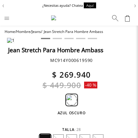
‹
›
¿Necesitas ayuda? Chatea
Aquí
Hombre
Jeans
Jean Stretch Para Hombre Ambass
Términos más buscados
Chaquetas
1
.
Jean Stretch Para Hombre Ambass
Zapatos
2
.
MC914Y000619590
Anbass
3
.
$
269
.
940
Cargo
4
.
$
449
.
900
-
40 %
Sartoriale
5
.
Camisas
6
.
AZUL OSCURO
TALLA
:
28