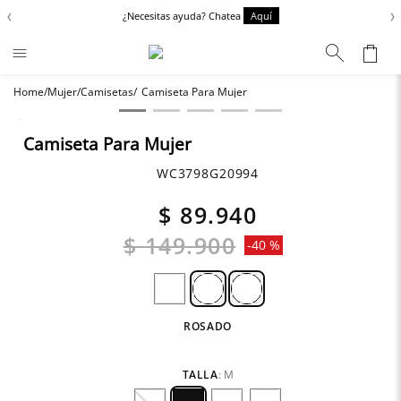
‹
›
¿Necesitas ayuda? Chatea
Aquí
Mujer
Camisetas
Camiseta Para Mujer
Términos más buscados
Chaquetas
1
.
Camiseta Para Mujer
Zapatos
2
.
WC3798G20994
Anbass
3
.
$
89
.
940
Cargo
4
.
$
149
.
900
-
40 %
Sartoriale
5
.
Camisas
6
.
ROSADO
TALLA
:
M