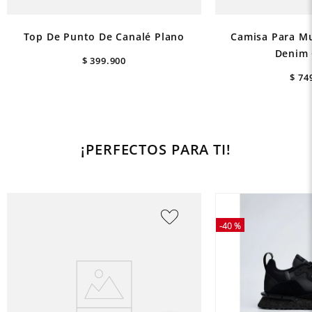
Top De Punto De Canalé Plano
Camisa Para Mu
Denim 
$
399
.
900
$
74
¡PERFECTOS PARA TI!
-
40 %