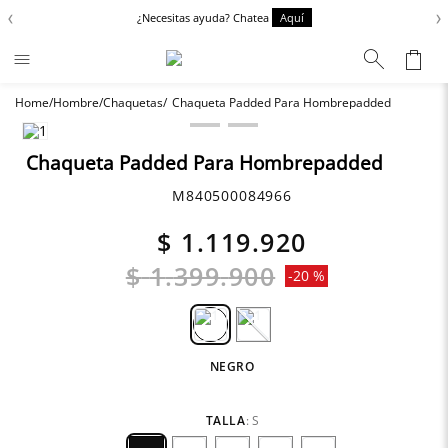
‹
›
¿Necesitas ayuda? Chatea
Aquí
Hombre
Chaquetas
Chaqueta Padded Para Hombrepadded
Términos más buscados
Chaquetas
1
.
Chaqueta Padded Para Hombrepadded
Zapatos
2
.
M840500084966
Anbass
3
.
$
1
.
119
.
920
Cargo
4
.
$
1
.
399
.
900
-
20 %
Sartoriale
5
.
Camisas
6
.
NEGRO
TALLA
:
S