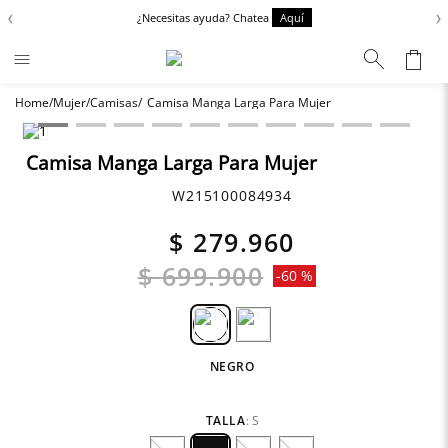
‹
›
¿Necesitas ayuda? Chatea
Aquí
Mujer
Camisas
Camisa Manga Larga Para Mujer
Términos más buscados
Chaquetas
1
.
Camisa Manga Larga Para Mujer
Zapatos
2
.
W215100084934
Anbass
3
.
$
279
.
960
Cargo
4
.
$
699
.
900
-
60 %
Sartoriale
5
.
Camisas
6
.
NEGRO
TALLA
:
S