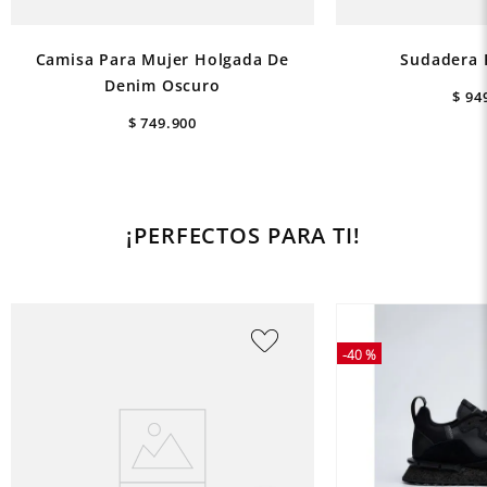
Camisa Para Mujer Holgada De
Sudadera 
Denim Oscuro
$
94
$
749
.
900
¡PERFECTOS PARA TI!
-
40 %