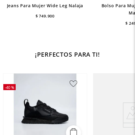
Jeans Para Mujer Wide Leg Nalaja
Bolso Para Mu
Ma
$
749
.
900
$
24
¡PERFECTOS PARA TI!
-
40 %