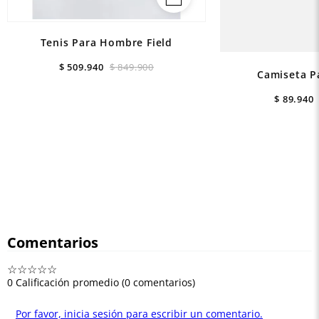
Tenis Para Hombre Field
$
509
.
940
$
849
.
900
Camiseta P
$
89
.
940
Comentarios
☆
☆
☆
☆
☆
0 Calificación promedio
(0 comentarios)
Por favor, inicia sesión para escribir un comentario.