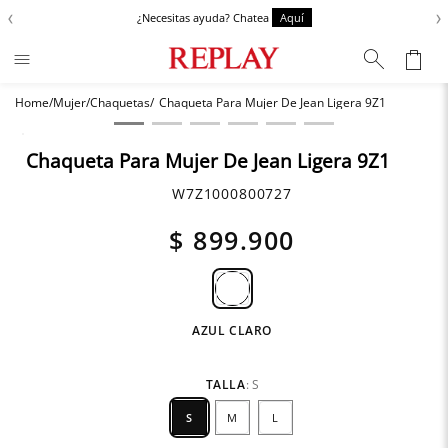
‹
›
¿Necesitas ayuda? Chatea
Aquí
Mujer
Chaquetas
Chaqueta Para Mujer De Jean Ligera 9Z1
Términos más buscados
Chaquetas
1
.
Chaqueta Para Mujer De Jean Ligera 9Z1
Zapatos
2
.
W7Z1000800727
Anbass
3
.
$
899
.
900
Cargo
4
.
Sartoriale
5
.
Camisas
6
.
AZUL CLARO
TALLA
:
S
S
M
L