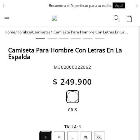
‹
›
Encuentra el fit perfecto para tu estilo.
Aquí
Hombre
Camisetas
Camiseta Para Hombre Con Letras En La Espalda
Términos más buscados
Chaquetas
1
.
Camiseta Para Hombre Con Letras En La
Espalda
Zapatos
2
.
Anbass
3
.
M302000022662
Cargo
4
.
$
249
.
900
Sartoriale
5
.
Camisas
6
.
GRIS
TALLA
:
S
S
M
L
XL
XXL