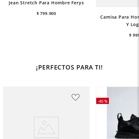
Jean Stretch Para Hombre Ferys
$
799
.
900
Camisa Para Ho
Y Log
$
99
¡PERFECTOS PARA TI!
-
40 %