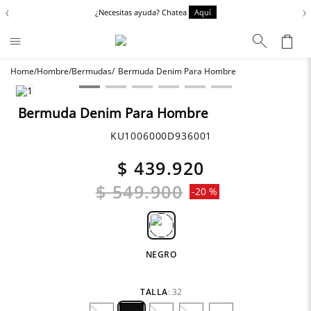
‹
›
¿Necesitas ayuda? Chatea
Aquí
Hombre
Bermudas
Bermuda Denim Para Hombre
Términos más buscados
Zapatos
1
.
Bermuda Denim Para Hombre
Chaquetas
2
.
KU1006000D936001
Anbass
3
.
$
439
.
920
Cargo
4
.
$
549
.
900
-
20 %
Sartoriale
5
.
NEGRO
TALLA
:
32