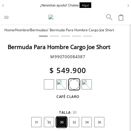
‹
›
¿Necesitas ayuda? Chatea
Aquí
Hombre
Bermudas
Bermuda Para Hombre Cargo Joe Short
Términos más buscados
Chaquetas
1
.
Bermuda Para Hombre Cargo Joe Short
Zapatos
2
.
M990700084387
Anbass
3
.
$
549
.
900
Cargo
4
.
Sartoriale
5
.
Camisas
6
.
CAFÉ CLARO
TALLA
:
30
31
33
30
32
34
36