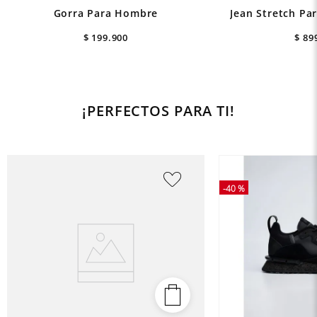
Gorra Para Hombre
Jean Stretch Pa
$
199
.
900
$
89
¡PERFECTOS PARA TI!
-
40 %