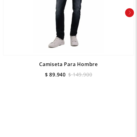
Camiseta Para Hombre
$
89
.
940
$
149
.
900