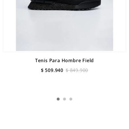
Tenis Para Hombre Field
$
509
.
940
$
849
.
900