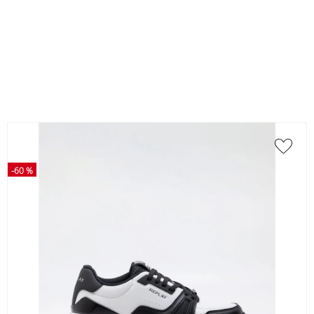
-
60 %