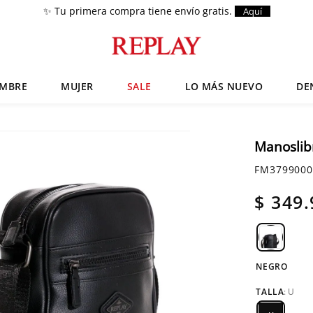
✨ Tu primera compra tiene envío gratis.
Aquí
MBRE
MUJER
SALE
LO MÁS NUEVO
DE
Términos más buscados
Zapatos
1
.
Manoslib
Chaquetas
2
.
FM3799000
Anbass
3
.
$
349
.
Cargo
4
.
Sartoriale
5
.
NEGRO
TALLA
:
U