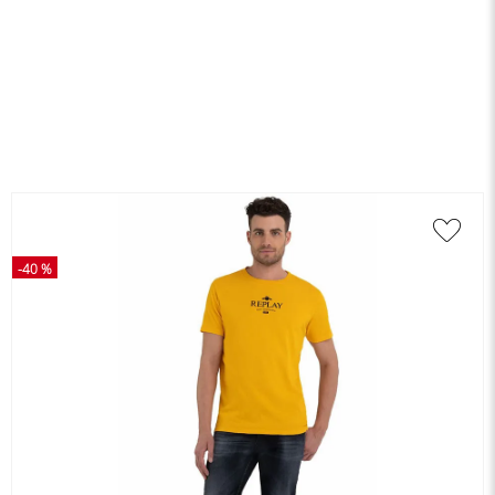
-
40 %