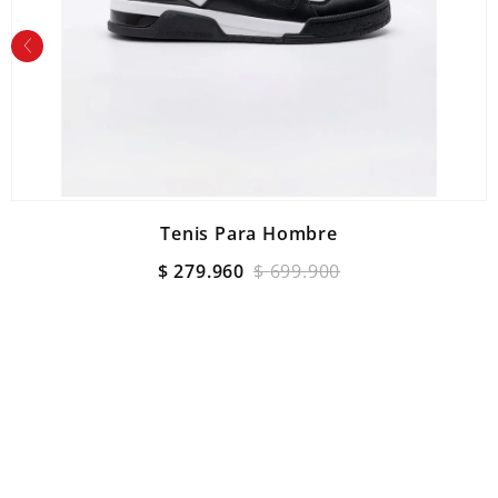
Tenis Para Hombre
$
279
.
960
$
699
.
900