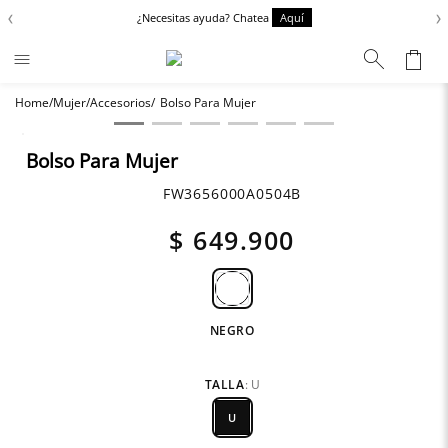
‹
›
¿Necesitas ayuda? Chatea
Aquí
Mujer
Accesorios
Bolso Para Mujer
Términos más buscados
Zapatos
1
.
Bolso Para Mujer
Chaquetas
2
.
FW3656000A0504B
Anbass
3
.
$
649
.
900
Cargo
4
.
Sartoriale
5
.
NEGRO
TALLA
:
U
U