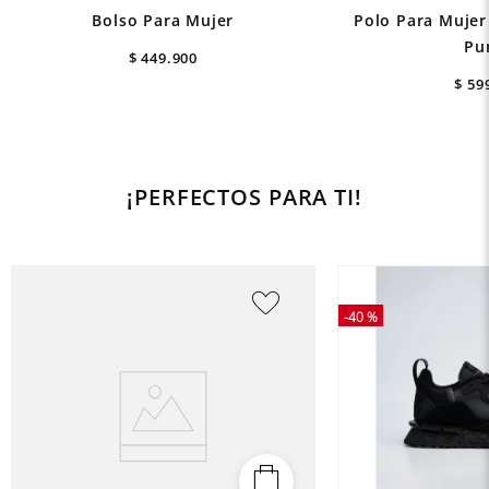
Bolso Para Mujer
Polo Para Mujer
Pu
$
449
.
900
$
59
¡PERFECTOS PARA TI!
-
40 %