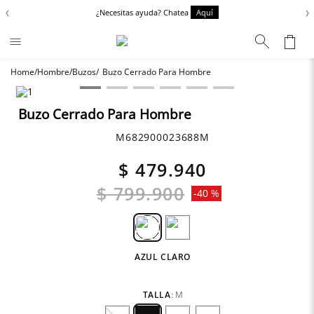
‹
›
¿Necesitas ayuda? Chatea
Aquí
Hombre
Buzos
Buzo Cerrado Para Hombre
Términos más buscados
Zapatos
1
.
Buzo Cerrado Para Hombre
Anbass
2
.
M682900023688M
Chaquetas
3
.
$
479
.
940
Cargo
4
.
$
799
.
900
-
40 %
Sartoriale
5
.
AZUL CLARO
TALLA
:
M