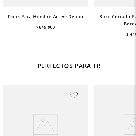
Tenis Para Hombre Active Denim
Buzo Cerrado P
Bord
$
849
.
900
$
44
¡PERFECTOS PARA TI!