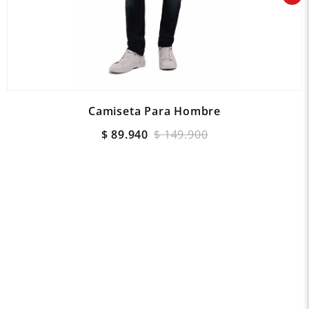
Camiseta Para Hombre
$
89
.
940
$
149
.
900