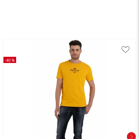
-
40 %