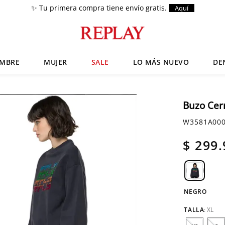
✨ Tu primera compra tiene envío gratis.
Aquí
MBRE
MUJER
SALE
LO MÁS NUEVO
DE
Términos más buscados
Zapatos
1
.
Buzo Cer
Anbass
2
.
W3581A000
Chaquetas
3
.
$
299
.
Cargo
4
.
Sartoriale
5
.
NEGRO
TALLA
:
XL