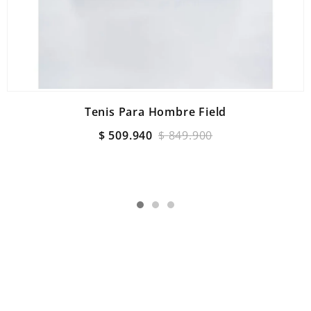
Tenis Para Hombre Field
$
509
.
940
$
849
.
900