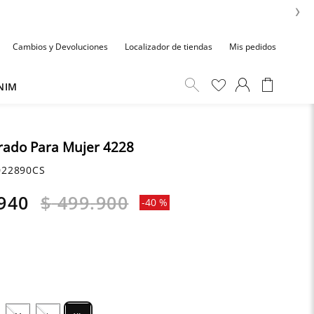
›
Cambios y Devoluciones
Localizador de tiendas
Mis pedidos
NIM
rado Para Mujer 4228
22890CS
940
$
499
.
900
-
40 %