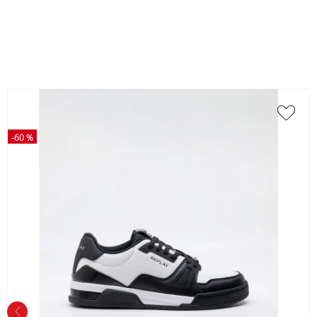
-
60 %