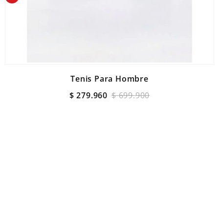
Tenis Para Hombre
$
279
.
960
$
699
.
900