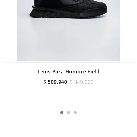
Tenis Para Hombre Field
$
509
.
940
$
849
.
900