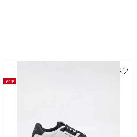
-
60 %