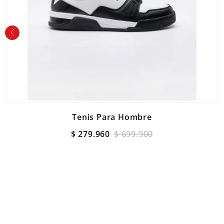
Tenis Para Hombre
$
279
.
960
$
699
.
900