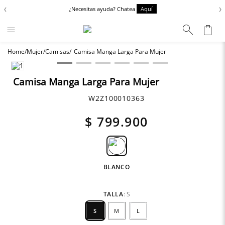
‹
›
¿Necesitas ayuda? Chatea
Aquí
Mujer
Camisas
Camisa Manga Larga Para Mujer
Términos más buscados
Zapatos
1
.
Camisa Manga Larga Para Mujer
Anbass
2
.
W2Z100010363
Chaquetas
3
.
$
799
.
900
Cargo
4
.
Sartoriale
5
.
BLANCO
TALLA
:
S
S
M
L