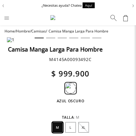
‹
›
¿Necesitas ayuda? Chatea
Aquí
Hombre
Camisas
Camisa Manga Larga Para Hombre
Términos más buscados
Chaquetas
1
.
Camisa Manga Larga Para Hombre
Zapatos
2
.
M4145A00093492C
Anbass
3
.
$
999
.
900
Cargo
4
.
Sartoriale
5
.
Camisas
6
.
AZUL OSCURO
TALLA
:
M
M
L
XL