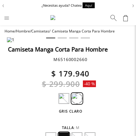
‹
›
¿Necesitas ayuda? Chatea
Aquí
Hombre
Camisetas
Camiseta Manga Corta Para Hombre
Términos más buscados
Zapatos
1
.
Camiseta Manga Corta Para Hombre
Anbass
2
.
M65160002660
Chaquetas
3
.
$
179
.
940
Cargo
4
.
$
299
.
900
-
40 %
Sartoriale
5
.
GRIS CLARO
TALLA
:
M