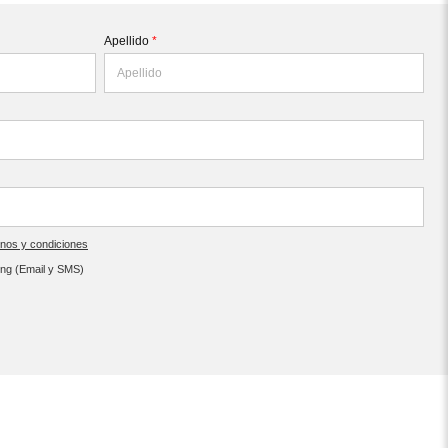
Apellido
*
inos y condiciones
ing (Email y SMS)