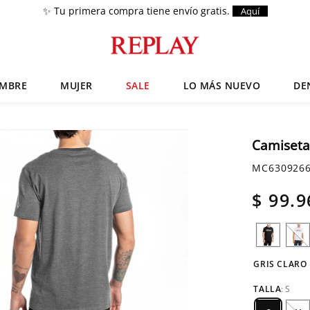
✨ Tu primera compra tiene envío gratis.
Aquí
MBRE
MUJER
SALE
LO MÁS NUEVO
DE
Términos más buscados
Zapatos
1
.
Camiseta
Anbass
2
.
MC630926
Chaquetas
3
.
$
99
.
9
Cargo
4
.
Sartoriale
5
.
GRIS CLARO
TALLA
:
S