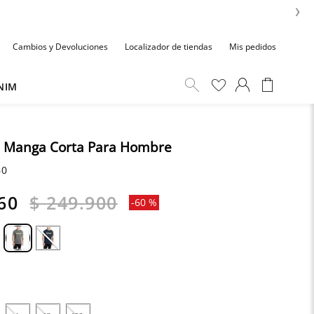
›
Cambios y Devoluciones
Localizador de tiendas
Mis pedidos
NIM
 Manga Corta Para Hombre
60
60
$
249
.
900
-
60 %