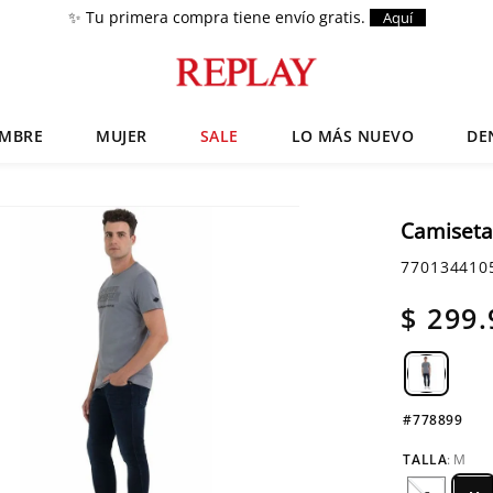
✨ Tu primera compra tiene envío gratis.
Aquí
MBRE
MUJER
SALE
LO MÁS NUEVO
DE
Términos más buscados
Chaquetas
1
.
Camiseta
Zapatos
2
.
770134410
Anbass
3
.
$
299
.
Cargo
4
.
Sartoriale
5
.
Camisas
6
.
#778899
TALLA
:
M