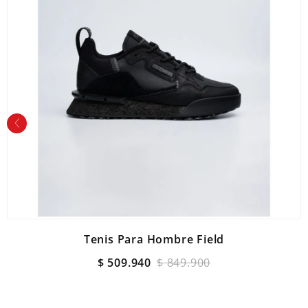
Tenis Para Hombre Field
$
509
.
940
$
849
.
900