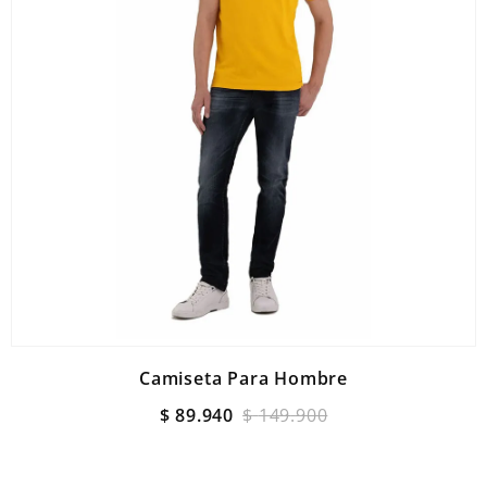
Camiseta Para Hombre
$
89
.
940
$
149
.
900