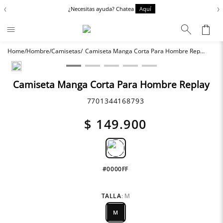
‹
›
¿Necesitas ayuda? Chatea
Aquí
Hombre
Camisetas
Camiseta Manga Corta Para Hombre Replay
Términos más buscados
Chaquetas
1
.
Camiseta Manga Corta Para Hombre Replay
Zapatos
2
.
7701344168793
Anbass
3
.
$
149
.
900
Cargo
4
.
Sartoriale
5
.
Camisas
6
.
#0000FF
TALLA
:
M
M