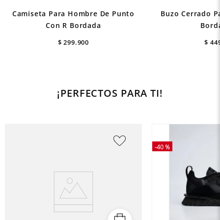
Camiseta Para Hombre De Punto
Buzo Cerrado P
Con R Bordada
Bord
$
299
.
900
$
44
¡PERFECTOS PARA TI!
-
40 %