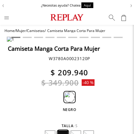
‹
›
¿Necesitas ayuda? Chatea
Aquí
Mujer
Camisetas
Camiseta Manga Corta Para Mujer
Términos más buscados
Zapatos
1
.
Camiseta Manga Corta Para Mujer
Chaquetas
2
.
W3780A00023120P
Anbass
3
.
$
209
.
940
Cargo
4
.
$
349
.
900
-
40 %
Sartoriale
5
.
NEGRO
TALLA
:
S