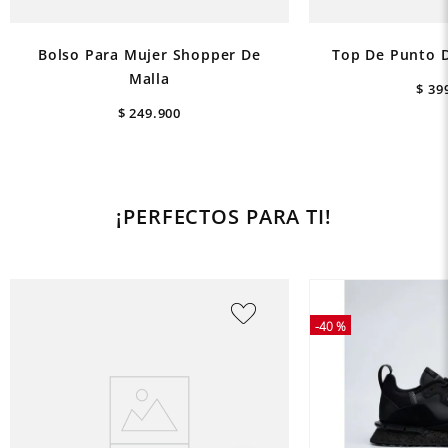
Bolso Para Mujer Shopper De
Top De Punto D
Malla
$
39
$
249
.
900
¡PERFECTOS PARA TI!
-
40 %