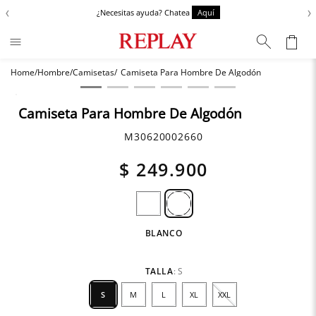
‹
›
¿Necesitas ayuda? Chatea
Aquí
Hombre
Camisetas
Camiseta Para Hombre De Algodón
Términos más buscados
Zapatos
1
.
Camiseta Para Hombre De Algodón
Chaquetas
2
.
M30620002660
Anbass
3
.
$
249
.
900
Cargo
4
.
Sartoriale
5
.
BLANCO
TALLA
:
S
S
M
L
XL
XXL