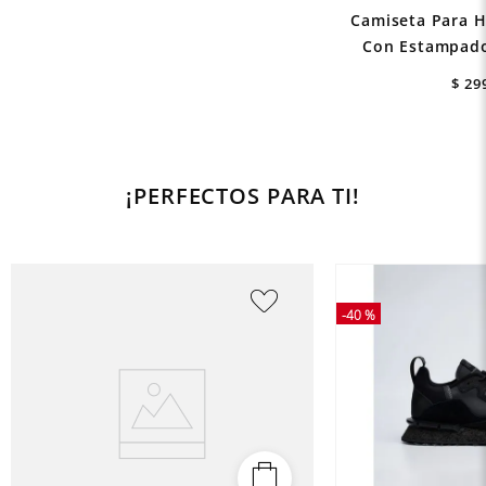
Camiseta Para 
Con Estampado
$
29
¡PERFECTOS PARA TI!
-
40 %