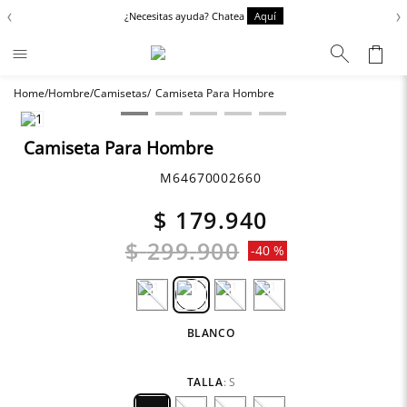
‹
›
¿Necesitas ayuda? Chatea
Aquí
Hombre
Camisetas
Camiseta Para Hombre
Términos más buscados
Chaquetas
1
.
Camiseta Para Hombre
Zapatos
2
.
M64670002660
Anbass
3
.
$
179
.
940
Cargo
4
.
$
299
.
900
-
40 %
Sartoriale
5
.
Camisas
6
.
BLANCO
TALLA
:
S