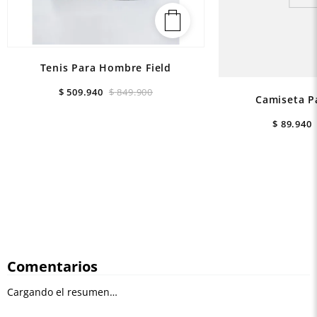
Tenis Para Hombre Field
$
509
.
940
$
849
.
900
Camiseta P
$
89
.
940
Comentarios
Cargando el resumen…