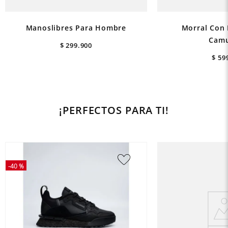
Manoslibres Para Hombre
Morral Con 
Camu
$
299
.
900
$
59
¡PERFECTOS PARA TI!
-
40 %