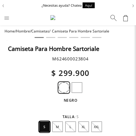
‹
›
¿Necesitas ayuda? Chatea
Aquí
Hombre
Camisetas
Camiseta Para Hombre Sartoriale
Términos más buscados
Zapatos
1
.
Camiseta Para Hombre Sartoriale
Chaquetas
2
.
M624600023804
Anbass
3
.
$
299
.
900
Cargo
4
.
Sartoriale
5
.
NEGRO
TALLA
:
S
S
M
L
XL
XXL