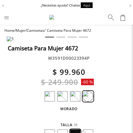
‹
›
¿Necesitas ayuda? Chatea
Aquí
Mujer
Camisetas
Camiseta Para Mujer 4672
Términos más buscados
Zapatos
1
.
Camiseta Para Mujer 4672
Anbass
2
.
W3591D00023394P
Chaquetas
3
.
$
99
.
960
Cargo
4
.
$
249
.
900
-
60 %
Sartoriale
5
.
MORADO
TALLA
:
M