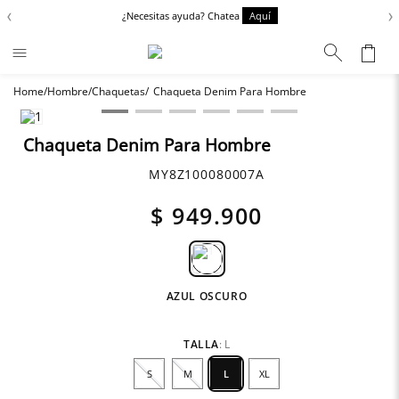
‹
›
¿Necesitas ayuda? Chatea
Aquí
Hombre
Chaquetas
Chaqueta Denim Para Hombre
Términos más buscados
Chaquetas
1
.
Chaqueta Denim Para Hombre
Zapatos
2
.
MY8Z100080007A
Anbass
3
.
$
949
.
900
Cargo
4
.
Sartoriale
5
.
Camisas
6
.
AZUL OSCURO
TALLA
:
L
S
M
L
XL