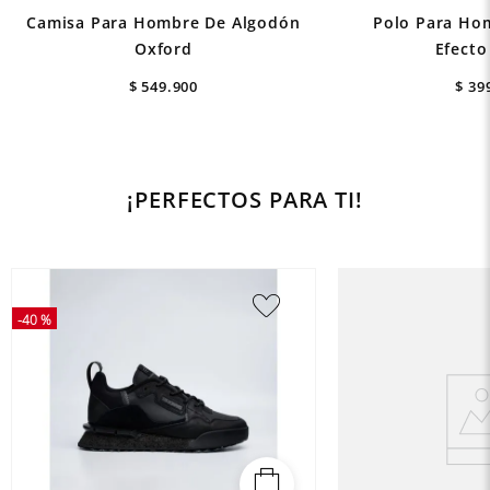
Camisa Para Hombre De Algodón
Polo Para Ho
Oxford
Efecto
$
549
.
900
$
39
¡PERFECTOS PARA TI!
-
40 %