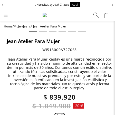
‹
›
¿Necesitas ayuda? Chatea
Aquí
Mujer
Jeans
Jean Atelier Para Mujer
Términos más buscados
Zapatos
1
.
Jean Atelier Para Mujer
Chaquetas
2
.
WI518000A727063
Anbass
3
.
Jean Atelier Para Mujer Replay es una marca reconocida por
su creatividad y ha sido sinónimo de alta calidad en el sector
Cargo
4
.
denim por más de 30 años. Contamos con un estilo distintivo
utilizando técnicas sofisticadas, constituyendo el valor
Sartoriale
5
.
intrínseco de nuestras prendas, y por esto, gran parte de la
inversión está enfocada en la investigación estilística y
tecnológica de los materiales. No te quedes atrás y forma
parte de todo el estilo Replay.
$
839
.
920
$
1
.
049
.
900
-
20 %