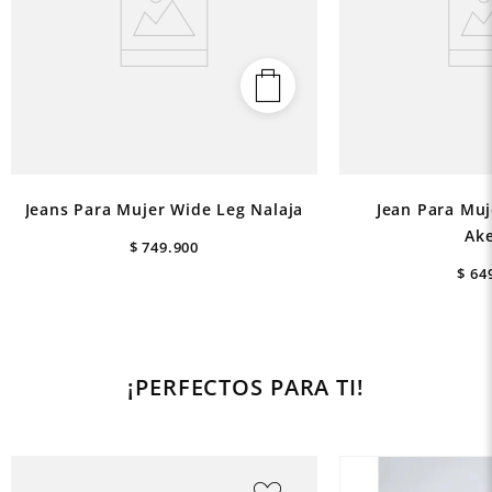
Jeans Para Mujer Wide Leg Nalaja
Jean Para Muje
Ak
$
749
.
900
$
64
¡PERFECTOS PARA TI!