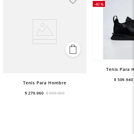
-
40 %
Tenis Para 
$
509
.
940
Tenis Para Hombre
$
279
.
960
$
699
.
900