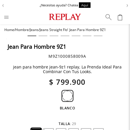
‹
›
¿Necesitas ayuda? Chatea
Aquí
Hombre
Jeans
Jeans Straight Fit
Jean Para Hombre 9Z1
Términos más buscados
Zapatos
1
.
Jean Para Hombre 9Z1
Anbass
2
.
M9Z1000858009A
Chaquetas
3
.
jean para hombre jean-9z1 replay, La Prenda Ideal Para
Combinar Con Tus Looks.
Cargo
4
.
$
799
.
900
Sartoriale
5
.
BLANCO
TALLA
:
29