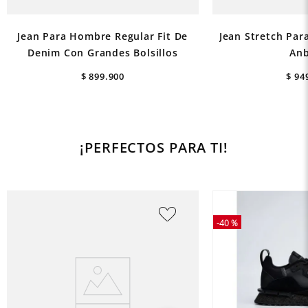
Jean Para Hombre Regular Fit De
Jean Stretch Par
Denim Con Grandes Bolsillos
Anb
$
899
.
900
$
94
¡PERFECTOS PARA TI!
-
40 %