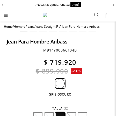
‹
›
¿Necesitas ayuda? Chatea
Aquí
Hombre
Jeans
Jeans Straight Fit
Jean Para Hombre Anbass
Términos más buscados
Zapatos
1
.
Jean Para Hombre Anbass
Anbass
2
.
M914Y00066104B
Chaquetas
3
.
$
719
.
920
Cargo
4
.
$
899
.
900
-
20 %
Sartoriale
5
.
GRIS OSCURO
TALLA
:
32