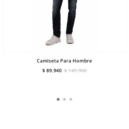
Camiseta Para Hombre
$
89
.
940
$
149
.
900