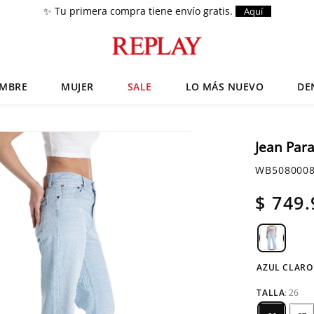
✨ Tu primera compra tiene envío gratis.
Aquí
MBRE
MUJER
SALE
LO MÁS NUEVO
DE
Términos más buscados
Chaquetas
1
.
Jean Par
Zapatos
2
.
WB5080008
Anbass
3
.
$
749
.
Cargo
4
.
Sartoriale
5
.
Camisas
6
.
AZUL CLARO
TALLA
:
26