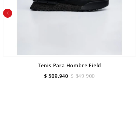
Tenis Para Hombre Field
$
509
.
940
$
849
.
900