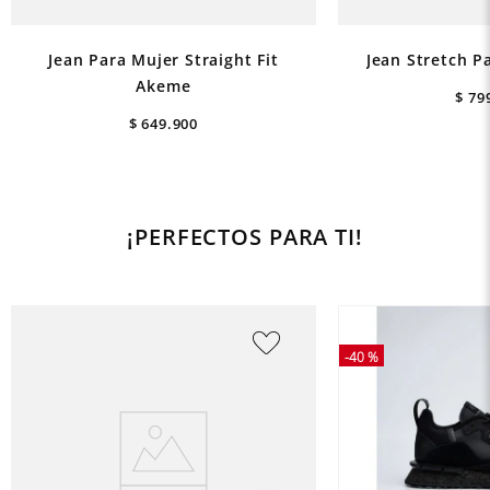
Jean Para Mujer Straight Fit
Jean Stretch P
Akeme
$
79
$
649
.
900
¡PERFECTOS PARA TI!
-
40 %