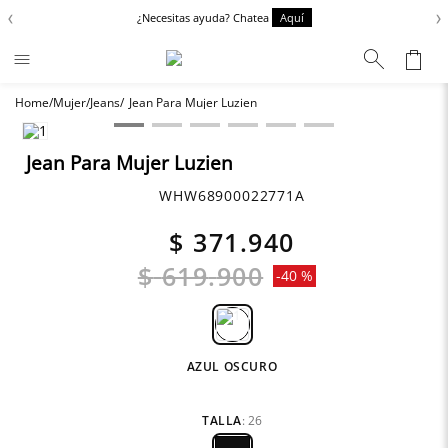
‹
›
¿Necesitas ayuda? Chatea
Aquí
Mujer
Jeans
Jean Para Mujer Luzien
Términos más buscados
Zapatos
1
.
Jean Para Mujer Luzien
Chaquetas
2
.
WHW68900022771A
Anbass
3
.
$
371
.
940
Cargo
4
.
$
619
.
900
-
40 %
Sartoriale
5
.
AZUL OSCURO
TALLA
:
26