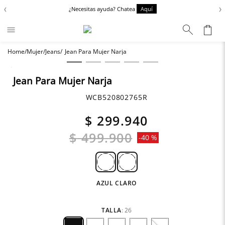
‹
›
¿Necesitas ayuda? Chatea
Aquí
Mujer
Jeans
Jean Para Mujer Narja
Términos más buscados
Chaquetas
1
.
Jean Para Mujer Narja
Zapatos
2
.
WCB520802765R
Anbass
3
.
$
299
.
940
Cargo
4
.
$
499
.
900
-
40 %
Sartoriale
5
.
Camisas
6
.
AZUL CLARO
TALLA
:
26