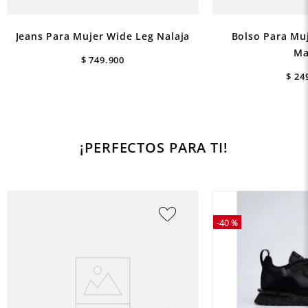
Jeans Para Mujer Wide Leg Nalaja
Bolso Para Mu
Ma
$
749
.
900
$
24
¡PERFECTOS PARA TI!
-
40 %