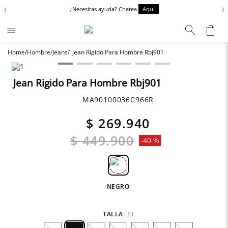
‹
›
¿Necesitas ayuda? Chatea
Aquí
Hombre
Jeans
Jean Rigido Para Hombre Rbj901
Términos más buscados
Zapatos
1
.
Jean Rigido Para Hombre Rbj901
Chaquetas
2
.
MA90100036C966R
Anbass
3
.
$
269
.
940
Cargo
4
.
$
449
.
900
-
40 %
Sartoriale
5
.
NEGRO
TALLA
:
33