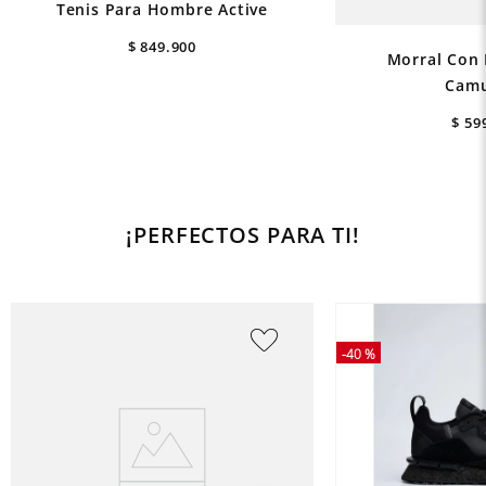
Tenis Para Hombre Active
$
849
.
900
Morral Con 
Camu
$
59
¡PERFECTOS PARA TI!
-
40 %