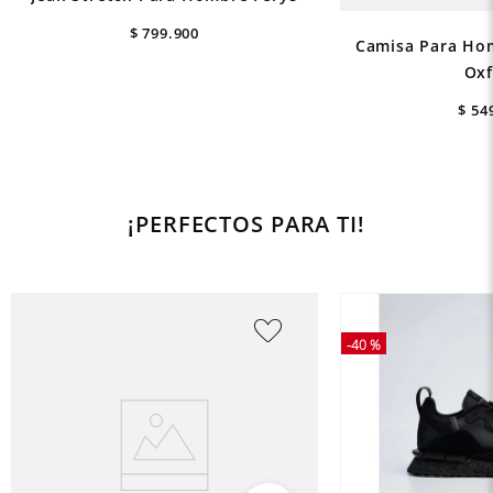
$
799
.
900
Camisa Para Ho
Oxf
$
54
¡PERFECTOS PARA TI!
-
40 %