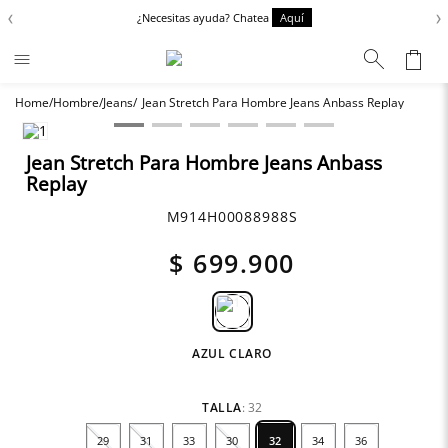
‹
›
¿Necesitas ayuda? Chatea
Aquí
Hombre
Jeans
Jean Stretch Para Hombre Jeans Anbass Replay
Términos más buscados
Zapatos
1
.
Jean Stretch Para Hombre Jeans Anbass
Chaquetas
2
.
Replay
Anbass
3
.
M914H00088988S
Cargo
4
.
$
699
.
900
Sartoriale
5
.
AZUL CLARO
TALLA
:
32
29
31
33
30
32
34
36