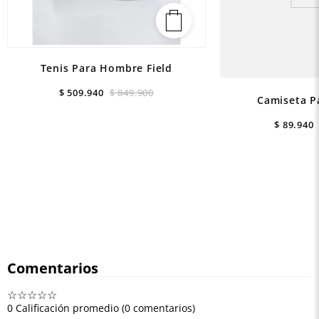
Tenis Para Hombre Field
$
509
.
940
$
849
.
900
Camiseta P
$
89
.
940
Comentarios
☆
☆
☆
☆
☆
0 Calificación promedio
(0 comentarios)