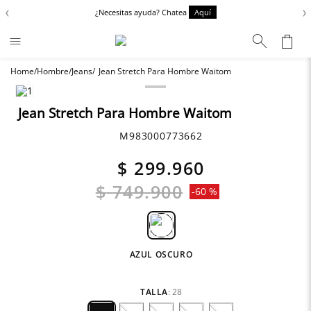
‹
›
¿Necesitas ayuda? Chatea
Aquí
Hombre
Jeans
Jean Stretch Para Hombre Waitom
Términos más buscados
Chaquetas
1
.
Jean Stretch Para Hombre Waitom
Zapatos
2
.
M983000773662
Anbass
3
.
$
299
.
960
Cargo
4
.
$
749
.
900
-
60 %
Sartoriale
5
.
Camisas
6
.
AZUL OSCURO
TALLA
:
28