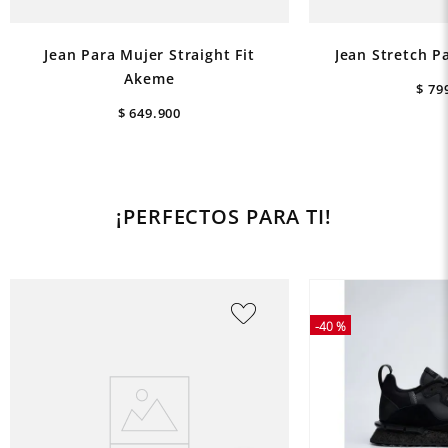
Jean Para Mujer Straight Fit
Jean Stretch P
Akeme
$
79
$
649
.
900
¡PERFECTOS PARA TI!
-
40 %