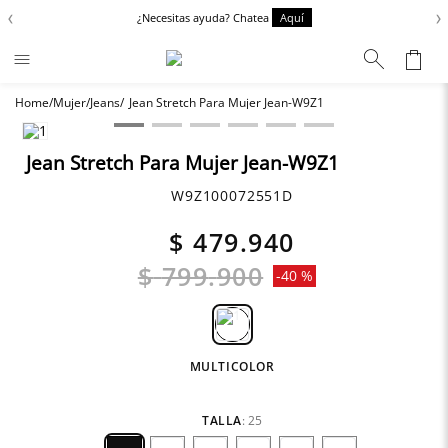
‹
›
¿Necesitas ayuda? Chatea
Aquí
Mujer
Jeans
Jean Stretch Para Mujer Jean-W9Z1
Términos más buscados
Chaquetas
1
.
Jean Stretch Para Mujer Jean-W9Z1
Zapatos
2
.
W9Z100072551D
Anbass
3
.
$
479
.
940
Cargo
4
.
$
799
.
900
-
40 %
Sartoriale
5
.
Camisas
6
.
MULTICOLOR
TALLA
:
25