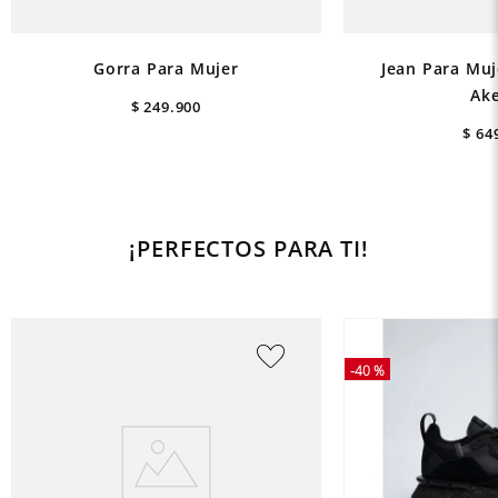
Gorra Para Mujer
Jean Para Muje
Ak
$
249
.
900
$
64
¡PERFECTOS PARA TI!
-
40 %