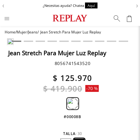
‹
›
¿Necesitas ayuda? Chatea
Aquí
Mujer
Jeans
Jean Stretch Para Mujer Luz Replay
Términos más buscados
Chaquetas
1
.
Jean Stretch Para Mujer Luz Replay
Zapatos
2
.
8056741543520
Anbass
3
.
$
125
.
970
Cargo
4
.
$
419
.
900
-
70 %
Sartoriale
5
.
Camisas
6
.
#00008B
TALLA
:
30