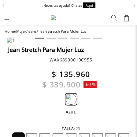
‹
›
¿Necesitas ayuda? Chatea
Aquí
Encue
Mujer
Jeans
Jean Stretch Para Mujer Luz
Términos más buscados
Chaquetas
1
.
Jean Stretch Para Mujer Luz
Zapatos
2
.
WAX68900019C955
Anbass
3
.
$
135
.
960
Cargo
4
.
$
339
.
900
-
60 %
Sartoriale
5
.
Camisas
6
.
AZUL
TALLA
:
25