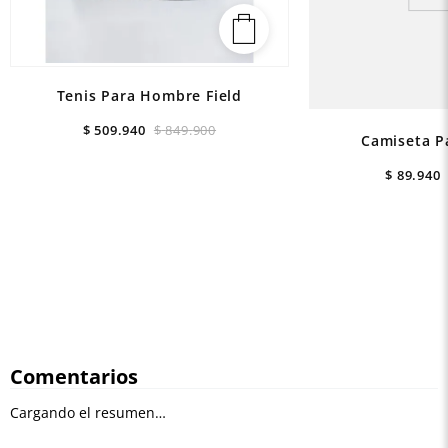
Tenis Para Hombre Field
$
509
.
940
$
849
.
900
Camiseta P
$
89
.
940
Comentarios
Cargando el resumen…