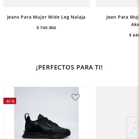
Jeans Para Mujer Wide Leg Nalaja
Jean Para Muje
Ak
$
749
.
900
$
64
¡PERFECTOS PARA TI!
-
40 %