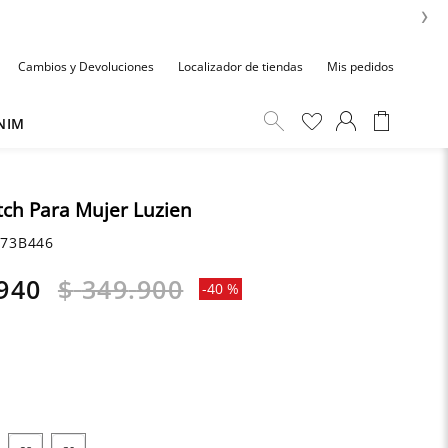
›
Cambios y Devoluciones
Localizador de tiendas
Mis pedidos
NIM
tch Para Mujer Luzien
73B446
940
$
349
.
900
-
40 %