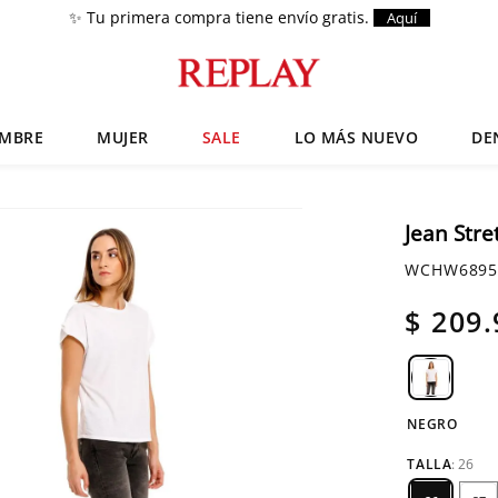
✨ Tu primera compra tiene envío gratis.
Aquí
MBRE
MUJER
SALE
LO MÁS NUEVO
DE
Términos más buscados
Chaquetas
1
.
Jean Stre
Zapatos
2
.
WCHW6895
Anbass
3
.
$
209
.
Cargo
4
.
Sartoriale
5
.
Camisas
6
.
NEGRO
TALLA
:
26