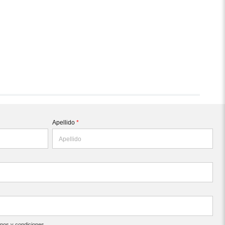
Apellido
*
inos y condiciones