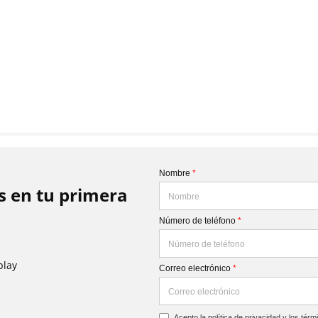
Nombre
*
is en tu primera
Número de teléfono
*
play
Correo electrónico
*
Acepto la
política de privacidad
y los
térm