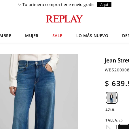
✨ Tu primera compra tiene envío gratis.
Aquí
MBRE
MUJER
SALE
LO MÁS NUEVO
DE
Términos más buscados
Zapatos
1
.
Jean Stre
Chaquetas
2
.
WB5200008
Anbass
3
.
$
639
.
Cargo
4
.
Sartoriale
5
.
AZUL
TALLA
:
26