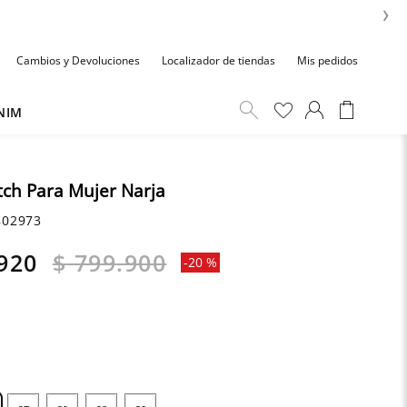
›
Cambios y Devoluciones
Localizador de tiendas
Mis pedidos
NIM
tch Para Mujer Narja
02973
920
$
799
.
900
-
20 %