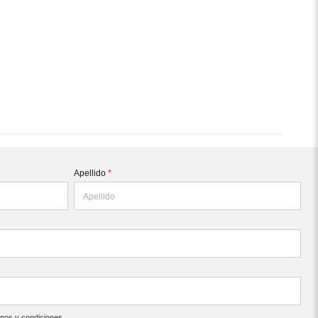
Apellido
*
inos y condiciones