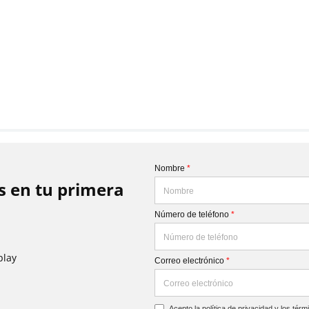
Nombre
*
is en tu primera
Número de teléfono
*
play
Correo electrónico
*
Acepto la
política de privacidad
y los
térm