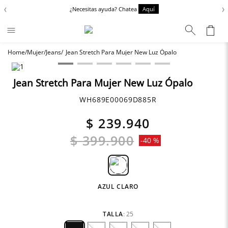
‹
›
¿Necesitas ayuda? Chatea
Aquí
Mujer
Jeans
Jean Stretch Para Mujer New Luz Ópalo
Términos más buscados
Chaquetas
1
.
Jean Stretch Para Mujer New Luz Ópalo
Zapatos
2
.
WH689E00069D885R
Anbass
3
.
$
239
.
940
Cargo
4
.
$
399
.
900
-
40 %
Sartoriale
5
.
Camisas
6
.
AZUL CLARO
TALLA
:
25