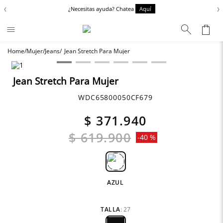
‹
›
¿Necesitas ayuda? Chatea
Aquí
Mujer
Jeans
Jean Stretch Para Mujer
Términos más buscados
Chaquetas
1
.
Jean Stretch Para Mujer
Zapatos
2
.
WDC65800050CF679
Anbass
3
.
$
371
.
940
Cargo
4
.
$
619
.
900
-
40 %
Sartoriale
5
.
Camisas
6
.
AZUL
TALLA
:
27