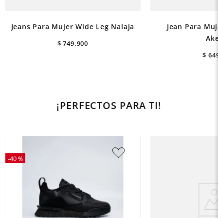
Jeans Para Mujer Wide Leg Nalaja
Jean Para Muje
Ak
$
749
.
900
$
64
¡PERFECTOS PARA TI!
-
40 %