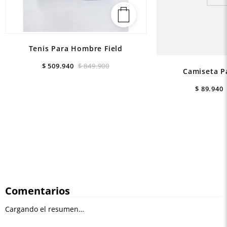
Tenis Para Hombre Field
$
509
.
940
$
849
.
900
Camiseta P
$
89
.
940
Comentarios
Cargando el resumen…