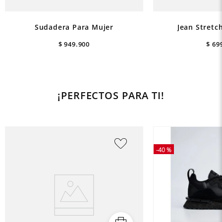
Sudadera Para Mujer
Jean Stretc
$
949
.
900
$
69
¡PERFECTOS PARA TI!
-
40 %