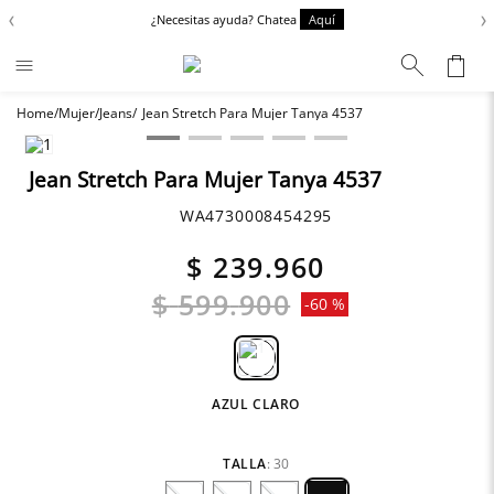
‹
›
¿Necesitas ayuda? Chatea
Aquí
Mujer
Jeans
Jean Stretch Para Mujer Tanya 4537
Términos más buscados
Zapatos
1
.
Jean Stretch Para Mujer Tanya 4537
Chaquetas
2
.
WA4730008454295
Anbass
3
.
$
239
.
960
Cargo
4
.
$
599
.
900
-
60 %
Sartoriale
5
.
AZUL CLARO
TALLA
:
30