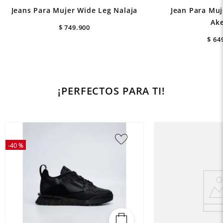
Jeans Para Mujer Wide Leg Nalaja
Jean Para Muje
Ak
$
749
.
900
$
64
¡PERFECTOS PARA TI!
-
40 %