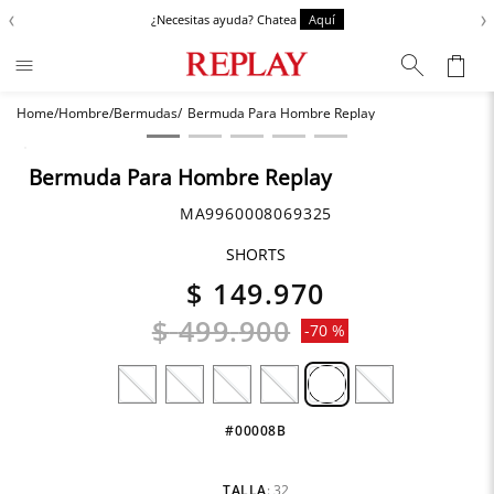
‹
›
¿Necesitas ayuda? Chatea
Aquí
Hombre
Bermudas
Bermuda Para Hombre Replay
Términos más buscados
Zapatos
1
.
Bermuda Para Hombre Replay
Chaquetas
2
.
MA9960008069325
Anbass
3
.
SHORTS
Cargo
4
.
$
149
.
970
Sartoriale
5
.
$
499
.
900
-
70 %
#00008B
TALLA
:
32