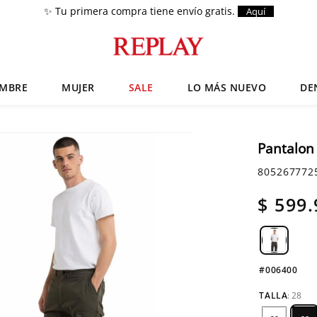
✨ Tu primera compra tiene envío gratis.
Aquí
MBRE
MUJER
SALE
LO MÁS NUEVO
DE
Términos más buscados
Zapatos
1
.
Pantalon
Anbass
2
.
805267772
Chaquetas
3
.
$
599
.
Cargo
4
.
Sartoriale
5
.
#006400
TALLA
:
28