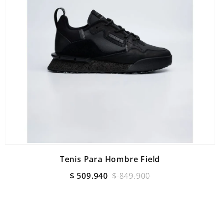
Tenis Para Hombre Field
$
509
.
940
$
849
.
900