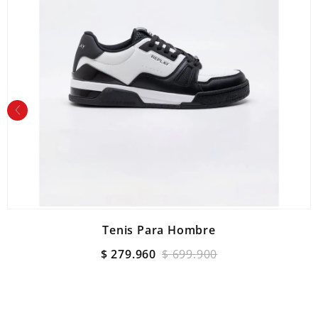
Tenis Para Hombre
$
279
.
960
$
699
.
900