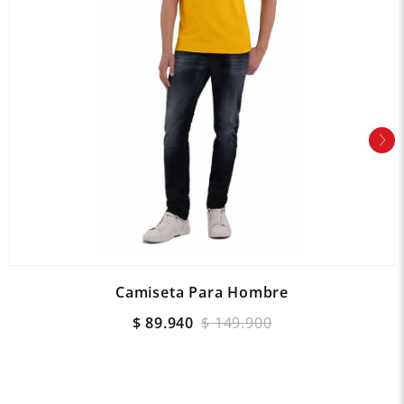
Camiseta Para Hombre
$
89
.
940
$
149
.
900